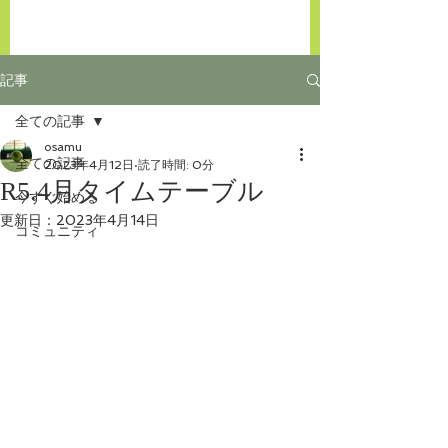
記事
全ての記事
osamu
全ての記事
2023年4月12日
読了時間: 0分
R5.4月タイムテーブル
今すぐ始める
更新日：
2023年4月14日
コミュニティ