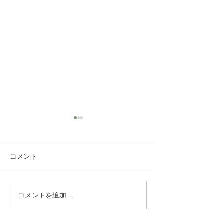
コメント
秋季県大会
R5.6月 タイ
コメントを追加…