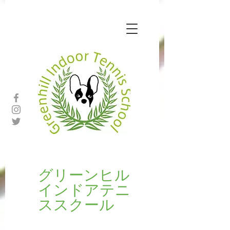
​​グリーンヒル
インドアテニ
ススクール