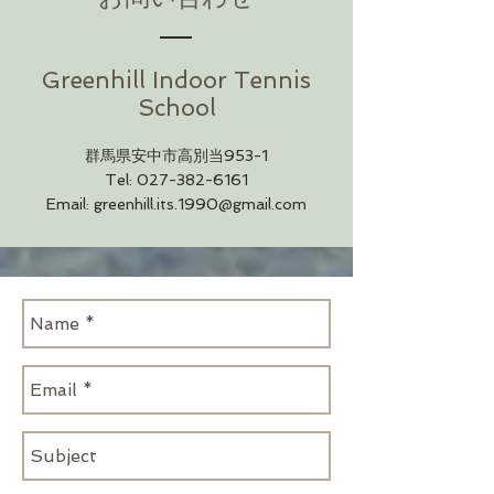
Greenhill Indoor Tennis
School
群馬県安中市高別当953-1
Tel:
027-382-6161
Email:
greenhill.its.1990@gmail.com